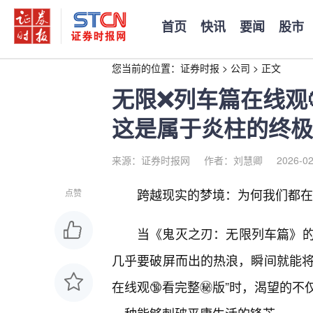
首页
快讯
要闻
股市
您当前的位置：
证券时报
>
公司
>
正文
无限❌列车篇在线观
这是属于炎柱的终极
来源：证券时报网
作者：刘慧卿
2026-02
跨越现实的梦境：为何我们都在寻
点赞
当《鬼灭之刃：无限列车篇》
几乎要破屏而出的热浪，瞬间就能将
在线观🔞看完整㊙️版”时，渴望的