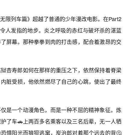
无限列车篇》超越了普通的少年漫改电影。在Part2
挥到了令人发指的地步。炎之呼吸的赤红与破坏杀的湛蓝
碎了屏幕。那种拳拳到肉的打击感，配合着激昂的交
炼狱杏寿郎如何在那样的重压之下，依然保持着脊梁
，内脏受损，他依然燃尽了自己的心跳，使出了最终
不仅是一个动漫角色，而是一种不屈的精神象征。炼
护了车🚗上两百多名乘客以及三名后辈，无一人牺
恐惧阳光而狼狈逃窜，炭治郎对着那个远去的背🤔