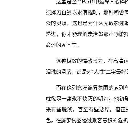
这里是整个Part1中最令人心
须挥刀自刎以求清醒时，那种断舍离的
众的灵魂。这也是为什么无数影迷追
递进，你才能理解炭治郎那声“我的
命运的🔥不甘。
这种极致的情感张力，在高清
泪珠的滑落，都是对“人性”二字最好
而在这列充满诡异氛围的🔥列车
就像是一盏永不熄灭的明灯。他初登
来有些脱线，甚至有些憨厚。但正
色。在魇梦试图侵蚀乘客意识的危机