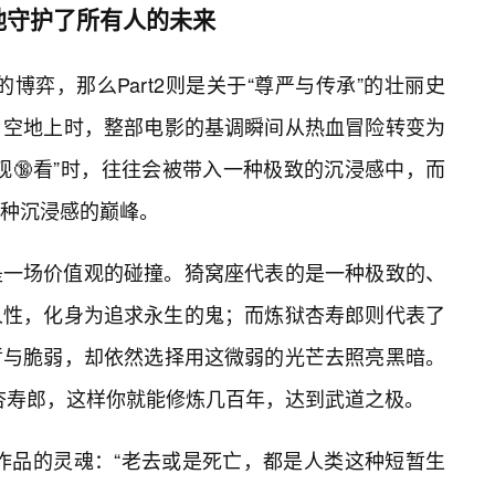
他守护了所有人的未来
的博弈，那么Part2则是关于“尊严与传承”的壮丽史
🔥空地上时，整部电影的基调瞬间从热血冒险转变为
观🔞看”时，往往会被带入一种极致的沉浸感中，而
种沉浸感的巅峰。
是一场价值观的碰撞。猗窝座代表的是一种极致的、
人性，化身为追求永生的鬼；而炼狱杏寿郎则代表了
暂与脆弱，却依然选择用这微弱的光芒去照亮黑暗。
杏寿郎，这样你就能修炼几百年，达到武道之极。
作品的灵魂：“老去或是死亡，都是人类这种短暂生