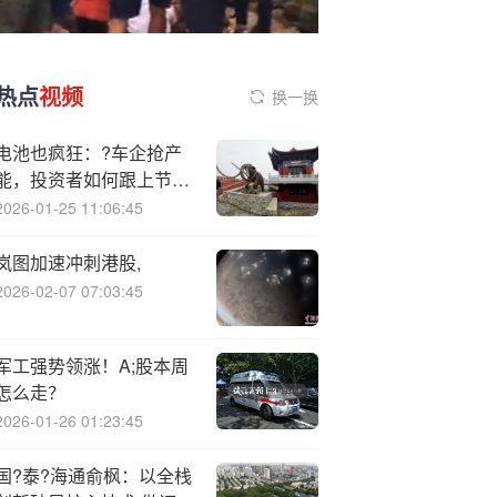
热点
视频
换一换
电池也疯狂：?车企抢产
能，投资者如何跟上节
奏？
2026-01-25 11:06:45
岚图加速冲刺港股,
2026-02-07 07:03:45
军工强势领涨！A;股本周
怎么走？
2026-01-26 01:23:45
国?泰?海通俞枫：以全栈