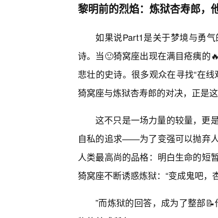
黎明前的烈焰：炼狱杏寿郎，
如果说Part1是关于梦境与勇气
诗。当🙂猗窝座出现在满目疮痍的
悲壮的史诗。很多观众在寻找“在线
猗窝座与炼狱杏寿郎的对决，正是这
这不只是一场力量的较量，更
自私的追求——为了变强可以抛弃
人类最高尚的品格：明白生命的短
猗窝座不断诱惑炼狱：“变成鬼吧，
”而炼狱的回答，成为了整部