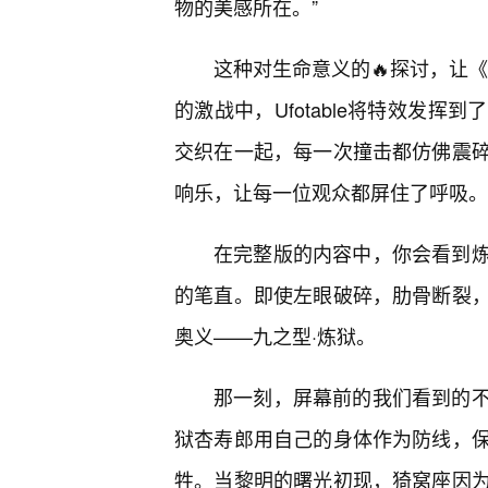
物的美感所在。”
这种对生命意义的🔥探讨，让《
的激战中，Ufotable将特效发
交织在一起，每一次撞击都仿佛震
响乐，让每一位观众都屏住了呼吸。
在完整版的内容中，你会看到
的笔直。即使左眼破碎，肋骨断裂
奥义——九之型·炼狱。
那一刻，屏幕前的我们看到的
狱杏寿郎用自己的身体作为防线，保
牲。当黎明的曙光初现，猗窝座因为