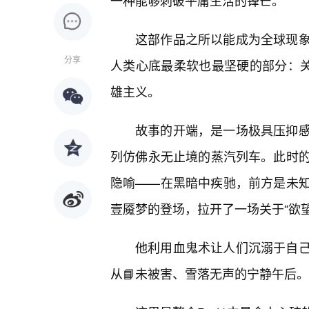
一种能够刺破平庸生活的锋芒。
这部作品之所以能成为全球现
分享
人类心底最柔软也最坚硬的部分：关
雄主义。
故事的开端，是一场极具压抑
列仿佛永无止境的蒸汽列车。此时
隐喻——在黑暗中疾驰，前方是未知
壹魇梦的登场，拉开了一场关于“欲
他利用血鬼术让人们沉溺于自
从📘未被害、雪落无声的宁静午后。