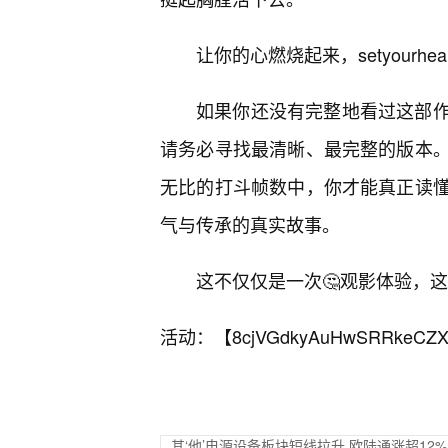
让你的心燃烧起来，setyourheart
如果你还没有完整地看过这部
请务必寻找最清晰、最完整的版本。
无比的打斗帧数中，你才能真正读
气与传承的真实故事。
这不仅仅是一次🤔观影体验，
活动：【
8cjVGdkyAuHwSRRkeCZX
其‘他’电源设备板块短线拉升 欧陆通涨超12%