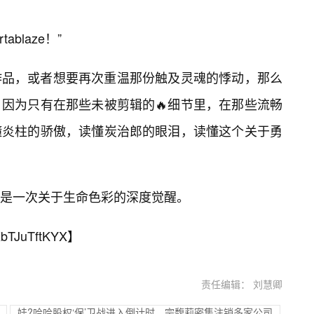
ablaze！”
作品，或者想要再次重温那份触及灵魂的悸动，那么
因为只有在那些未被剪辑的🔥细节里，在那些流畅
懂炎柱的骄傲，读懂炭治郎的眼泪，读懂这个关于勇
这是一次关于生命色彩的深度觉醒。
bTJuTftKYX
】
责任编辑： 刘慧卿
娃?哈哈股权‘保’卫战进入倒计时，宗馥莉密集注销多家公司