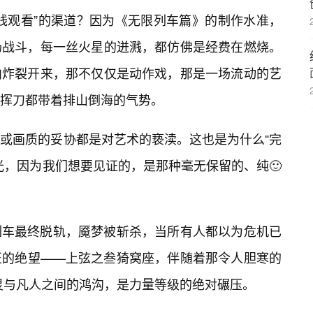
线观看”的渠道？因为《无限列车篇》的制作水准，
场战斗，每一丝火星的迸溅，都仿佛是经费在燃烧。
内炸裂开来，那不仅仅是动作戏，那是一场流动的艺
挥刀都带着排山倒海的气势。
或画质的妥协都是对艺术的亵渎。这也是为什么“完
光，因为我们想要见证的，是那种毫无保留的、纯🙂
列车最终脱轨，魇梦被斩杀，当所有人都以为危机已
正的绝望——上弦之叁猗窝座，伴随着那令人胆寒的
灵与凡人之间的鸿沟，是力量等级的绝对碾压。