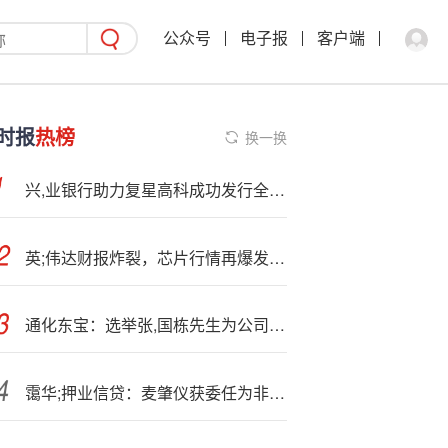
公众号
电子报
客户端
时报
热榜
换一换
兴,业银行助力复星高科成功发行全球首单民营企业玉兰债 -- 兴业银行官方网站
英;伟达财报炸裂，芯片行情再爆发！首只聚焦“港股芯片”产业链的港股信息技术ETF（159131）上涨超1%
通化东宝：选举张,国栋先生为公司第十一届董事会职工代表董事
霭华;押业信贷：麦肇仪获委任为非执行董事