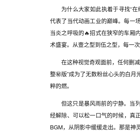
为什么大家如此执着于寻找“在
代表了当代动画工业的巅峰。每一
当炎之呼吸的🔥招式在狭窄的车厢
术盛宴。从壹之型到伍之型，每一次
在这种视觉奇观面前，任何删减
整㊙️版”成为了无数粉丝心头的白月
粹的燃。
但这只是暴风雨前的宁静。当
经解除、可以松一口气的时候，真
BGM，从阴影中缓缓走出。那是神