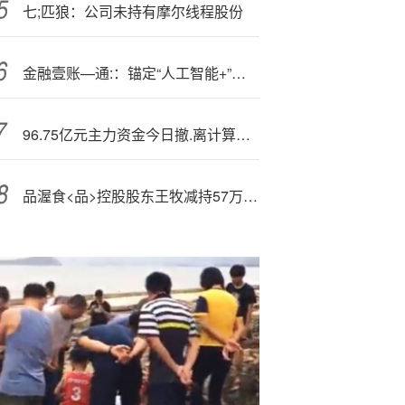
七;匹狼：公司未持有摩尔线程股份
金融壹账—通:：锚定“人工智能+”战略 书写生态赋能新答卷
96.75亿元主力资金今日撤.离计算机板块
品渥食<品>控股股东王牧减持57万股 占总股本的0.575%