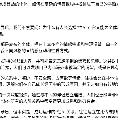
更成😎熟的个体，如何在复杂的情感世界中找到属于自己的平衡
边界后，我们不禁要问：为什么有人会选择“性A”？它又能为个体
遇。
个人都是复杂的个体，拥有丰富多样的情感需求和生理渴望。单一
体验不同风格的🔥情感互动和性爱方式。
连接的认知边界，并可能带来意想不到的惊喜和乐趣。这并📝非
诚的连接，人们可以发现自己内心深处未被满足的渴望，或是在现
他性的关系中，嫉妒、不安全感、占有欲等情绪，往往会比在排他
源，理解它们在自己成长经历中的形成原因，并学习如何有效地
的一次深度锻炼。通过与不同的伴侣建立连接，人们也更能清晰
个体在所有的人际关系中都变得更加成熟和游刃有余。
些矛盾，但事实是，成功运作的“性A”关系，往往建立在比传统