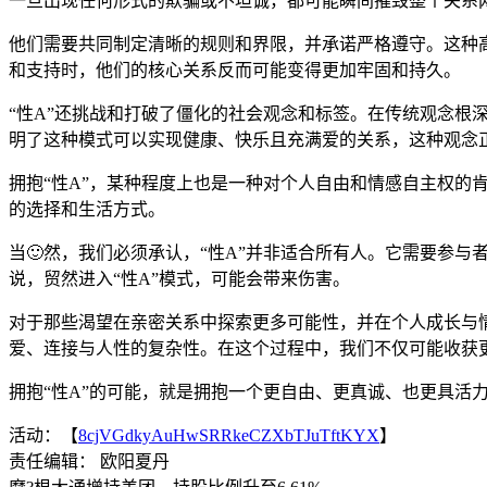
一旦出现任何形式的欺骗或不坦诚，都可能瞬间摧毁整个关系
他们需要共同制定清晰的规则和界限，并承诺严格遵守。这种
和支持时，他们的核心关系反而可能变得更加牢固和持久。
“性A”还挑战和打破了僵化的社会观念和标签。在传统观念根深
明了这种模式可以实现健康、快乐且充满爱的关系，这种观念
拥抱“性A”，某种程度上也是一种对个人自由和情感自主权的
的选择和生活方式。
当🙂然，我们必须承认，“性A”并非适合所有人。它需要参
说，贸然进入“性A”模式，可能会带来伤害。
对于那些渴望在亲密关系中探索更多可能性，并在个人成长与情
爱、连接与人性的复杂性。在这个过程中，我们不仅可能收获
拥抱“性A”的可能，就是拥抱一个更自由、更真诚、也更具活
活动：【
8cjVGdkyAuHwSRRkeCZXbTJuTftKYX
】
责任编辑： 欧阳夏丹