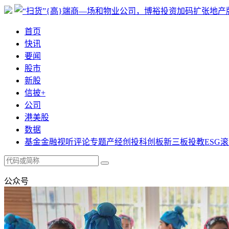
首页
快讯
要闻
股市
新股
信披+
公司
港美股
数据
基金
金融
视听
评论
专题
产经
创投
科创板
新三板
投教
ESG
滚
公众号