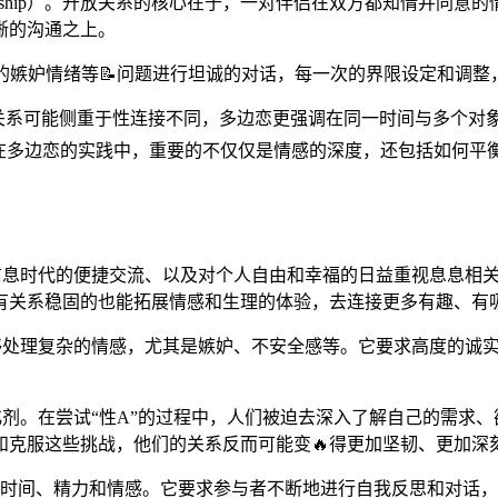
tionship）。开放关系的核心在于，一对伴侣在双方都知情并
晰的沟通之上。
在的嫉妒情绪等📝问题进行坦诚的对话，每一次的界限设定和调
）。与开放关系可能侧重于性连接不同，多边恋更强调在同一时间与多个
。在多边恋的实践中，重要的不仅仅是情感的深度，还包括如何平
、信息时代的便捷交流、以及对个人自由和幸福的日益重视息息相
有关系稳固的也能拓展情感和生理的体验，去连接更多有趣、有
能够处理复杂的情感，尤其是嫉妒、不安全感等。它要求高度的诚
化剂。在尝试“性A”的过程中，人们被迫去深入了解自己的需求
和克服这些挑战，他们的关系反而可能变🔥得更加坚韧、更加深
量的时间、精力和情感。它要求参与者不断地进行自我反思和对话