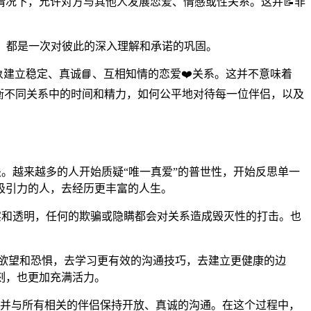
同意的情况下，允许对方与其他人发展恋爱、情感或性关系。这并📝非
整，都是一次对彼此的深入理解和承诺的巩固。
对象建立稳定、真诚📘、互相知情的恋爱❤️关系。这并不意味着
衡不同关系中的时间和精力，如何公平地对待每一位伴侣，以及
关。越来越多的人开始质疑“唯一真爱”的普世性，开始反思单一
吸引力的人，去经历更丰富的人生。
实和透明，任何的欺骗或隐瞒都会对关系造成毁灭性的打击。也
、欲望和恐惧，去学习更有效的沟通技巧，去建立更健康的边
刻，也更加充满活力。
，并与所有相关的伴侣保持开放、真诚的沟通。在这个过程中，