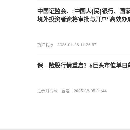
中国证监会、;中国人{民}银行、国
境外投资者资格审批与开户“高效办
钱江晚报
2026-01-26 11:26:57
保—险股行情重启？5巨头市值单日飙
证券时报网
曹晨
2025-08-05 21:44