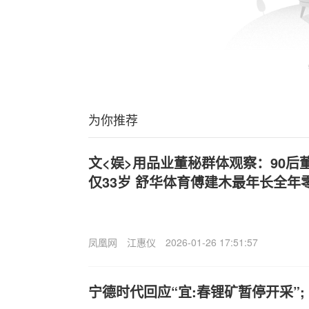
为你推荐
文<娱>用品业董秘群体观察：90后
仅33岁 舒华体育傅建木最年长全年
凤凰网
江惠仪
2026-01-26 17:51:57
宁德时代回应“宜:春锂矿暂停开采”;