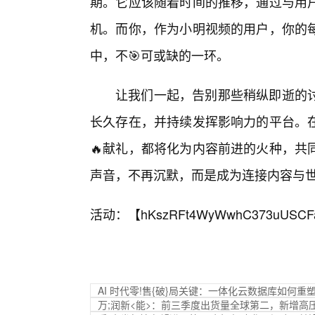
期。它应该随着时间的推移，通过与用
机。而你，作为小明视频的用户，你的
中，不🎯可或缺的一环。
让我们一起，告别那些稍纵即逝的
长久存在，并持续发挥影响力的平台。
🔥献礼，都将化为内容前进的火种，共
声音，不再沉默，而是成为连接内容与
活动：【
hKszRFt4WyWwhC373uUSCF
AI 时代零!售{破}局关键：一体化云数据库如何重
万;润新<能>：前三季度出货量全球第二，新增高